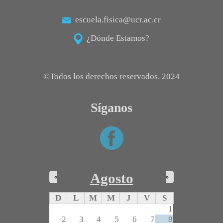
escuela.fisica@ucr.ac.cr
¿Dónde Estamos?
©Todos los derechos reservados. 2024
Síganos
Agosto
«
»
D
L
M
M
J
V
S
1
2
3
4
5
6
7
8