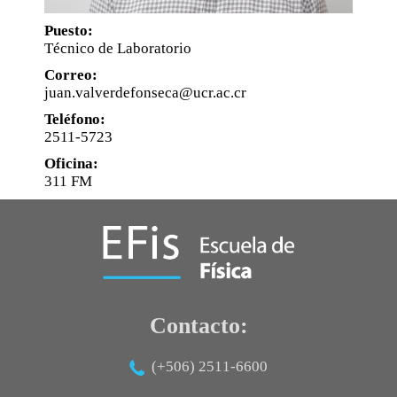
Puesto:
Posgrado
Técnico de Laboratorio
Sistema de Estudios de Posgrado
Correo:
Contactos
juan.valverdefonseca@ucr.ac.cr
Documentos
Teléfono:
2511-5723
Astrofísica
Oficina:
Ciencias de la Atmosfera
311 FM
Física
Física Médica
Hidrología
Contacto:
(+506) 2511-6600