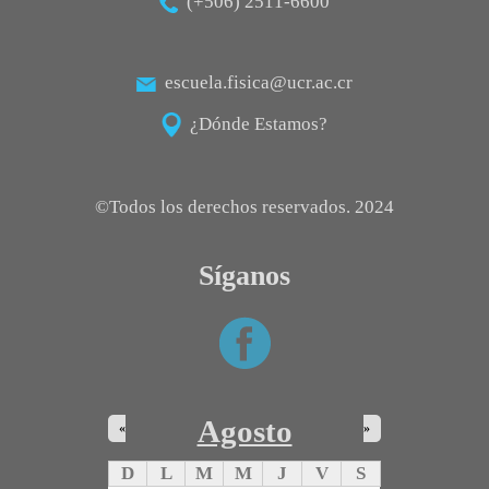
(+506) 2511-6600
escuela.fisica@ucr.ac.cr
¿Dónde Estamos?
©Todos los derechos reservados. 2024
Síganos
Agosto
«
»
D
L
M
M
J
V
S