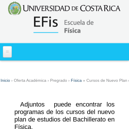
Acerca de
Inicio
›
Oferta Académica
›
Pregrado
›
Física
» Cursos de Nuevo Plan d
Usted está aquí
Misión y Visión
Primer Ingreso
Historia
Información
Asuntos Estudiantiles
Adjuntos puede encontrar los
¿Dónde Estamos?
Diagnóstico de los Aprendizajes en Matemática
Cartas al Estudiante
Asuntos Administrativos
programas de los cursos del nuevo
(DiMa)
Requisitos Especiales para ingreso y traslado a
plan de estudios del Bachillerato en
Personal
Normativa de Interes Administrativo y Docente
Centros de Investigación
carrera
Física.
Docentes