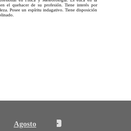
esional en Física y Meteorología: Es ética en la
 en el quehacer de su profesión. Tiene interés por
eza. Posee un espíritu indagativo. Tiene disposición
plinado.
Agosto
»