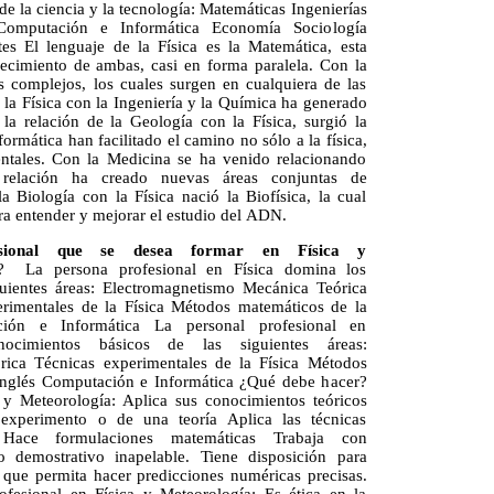
de la ciencia y la tecnología: Matemáticas Ingenierías
Computación e Informática Economía Sociología
tes El lenguaje de la Física es la Matemática, esta
recimiento de ambas, casi en forma paralela. Con la
s complejos, los cuales surgen en cualquiera de las
 la Física con la Ingeniería y la Química ha generado
la relación de la Geología con la Física, surgió la
ormática han facilitado el camino no sólo a la física,
entales. Con la Medicina se ha venido relacionando
relación ha creado nuevas áreas conjuntas de
la Biología con la Física nació la Biofísica, la cual
ra entender y mejorar el estudio del ADN.
fesional que se desea formar en Física y
 La persona profesional en Física domina los
guientes áreas: Electromagnetismo Mecánica Teórica
rimentales de la Física Métodos matemáticos de la
ción e Informática La personal profesional en
ocimientos básicos de las siguientes áreas:
ica Técnicas experimentales de la Física Métodos
 inglés Computación e Informática ¿Qué debe hacer?
 y Meteorología: Aplica sus conocimientos teóricos
 experimento o de una teoría Aplica las técnicas
 Hace formulaciones matemáticas Trabaja con
o demostrativo inapelable. Tiene disposición para
que permita hacer predicciones numéricas precisas.