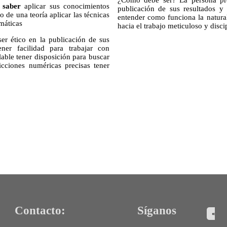
¿Cómo debe ser? La persona prof
 saber
aplicar sus conocimientos
publicación de sus resultados y
o de una teoría aplicar las técnicas
entender como funciona la natural
emáticas
hacia el trabajo meticuloso y disci
er ético en la publicación de sus
ner facilidad para trabajar con
able tener disposición para buscar
cciones numéricas precisas tener
Contacto:
Síganos
«