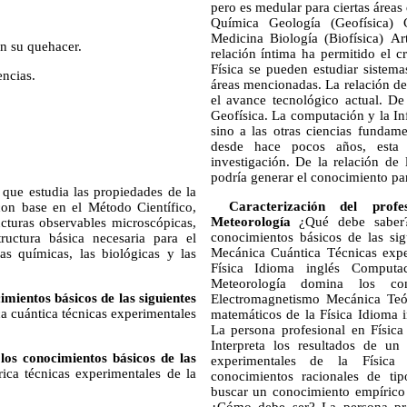
pero es medular para ciertas áreas 
Química Geología (Geofísica) 
Medicina Biología (Biofísica) Ar
en su quehacer.
relación íntima ha permitido el c
Física se pueden estudiar sistema
encias.
áreas mencionadas. La relación de
el avance tecnológico actual. De 
Geofísica. La computación y la Inf
sino a las otras ciencias fundam
desde hace pocos años, esta 
investigación. De la relación de 
podría generar el conocimiento pa
 que estudia las propiedades de la
Caracterización del pro
con base en el Método Científico,
Meteorología
¿Qué debe saber?
ucturas observables microscópicas,
conocimientos básicos de las si
ructura básica necesaria para el
Mecánica Cuántica Técnicas expe
as químicas, las biológicas y las
Física Idioma inglés Computa
Meteorología domina los con
imientos básicos de las siguientes
Electromagnetismo Mecánica Teór
 cuántica técnicas experimentales
matemáticos de la Física Idioma
La persona profesional en Física
Interpreta los resultados de un
los conocimientos básicos de las
experimentales de la Física
ca técnicas experimentales de la
conocimientos racionales de tip
buscar un conocimiento empírico 