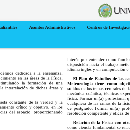
udiantiles
Asuntos Administrativos
Centros de Investigac
interés por entender como funcion
disposición hacia el trabajo meti
idioma inglés y en computación e i
démica dedicada a la enseñanza,
ocimiento en las áreas de la Física,
El Plan de Estudios de las ca
estimulando la formación de una
Meteorología tiene como objet
 la interrelación de dichas áreas y
sólidos de los temas centrales de l
mecánica cuántica, técnicas expe
física. Formar un(a) profesional 
eda constante de la verdad y la
cualquiera de las ramas de la físi
amiento crítico y objetivo, en los
de postgrado. Formar un(a) prof
cias del espacio, proporcionando
resolución competente y eficaz de
Relación de la Física con otr
como ciencia fundamental se rela