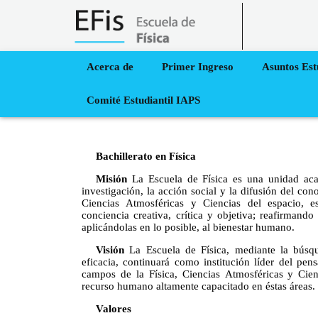
Acerca de
Primer Ingreso
Asuntos Est
Inicio
›
Oferta Académica
›
Pregrado
» Física y Meteorología
Comité Estudiantil IAPS
Usted está aquí
Bachillerato en Física
Misión
La Escuela de Física es una unidad aca
investigación, la acción social y la difusión del con
Ciencias Atmosféricas y Ciencias del espacio, 
conciencia creativa, crítica y objetiva; reafirmando
aplicándolas en lo posible, al bienestar humano.
Visión
La Escuela de Física, mediante la búsqu
eficacia, continuará como institución líder del pens
campos de la Física, Ciencias Atmosféricas y Cien
recurso humano altamente capacitado en éstas áreas.
Valores