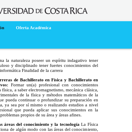
ión
Oferta Académica
a la naturaleza poseer un espíritu indagativo tener
culoso y disciplinado tener fuertes conocimientos del
nformática Finalidad de la carrera
rreras de Bachillerato en Física y Bachillerato en
ivos:
Formar un(a) profesional con conocimientos
a física, a saber electromagnetismo, mecánica clásica,
rimentales de la física y métodos matemáticos de la
que pueda continuar o profundizar su preparación en
ca, ya sea por sí mismo o realizando estudios a nivel
esional que pueda aplicar sus conocimientos en la
 problemas propios de su área y áreas afines.
as áreas del conocimiento y la tecnología
La Física
ciona de algún modo con las áreas del conocimiento,