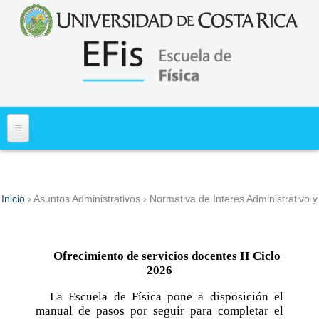
Acerca de
Inicio
›
Asuntos Administrativos
›
Normativa de Interes Administrativo 
Usted está aquí
Misión y Visión
Primer Ingreso
Historia
Información
Asuntos Estudiantiles
Ofrecimiento de servicios docentes
II Ciclo
¿Dónde Estamos?
Diagnóstico de los Aprendizajes en Matemática
Cartas al Estudiante
2026
Asuntos Administrativos
(DiMa)
Requisitos Especiales para ingreso y traslado a
Personal
Normativa de Interes Administrativo y Docente
La Escuela de Física pone a disposición el
Centros de Investigación
carrera
manual de pasos por seguir para completar el
Docentes