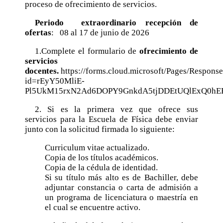
Ofrecimiento de servicios docentes
CICANUM
Oferta Académica
proceso de ofrecimiento de servicios.
Solicitud Asistencias
Administrativos
Informe final de gestión 2020-2024
CICIMA
Pregrado
Comité Estudiantil IAPS
Avisos
Periodo extraordinario recepción de
Mujeres en la Escuela de Física
ofertas
Informe final de gestión 2016-2020
: 08 al 17 de junio de 2026
CINESPA
Suficiencia/Aprendizaje Adaptativo
CURSOS DE SERVICIO
Transparencia
Normativa de Control Interno
CIGEFI
1.Complete el formulario de
ofrecimiento de
Admisión
METEOROLOGÍA
servicios
Convención Colectiva de Trabajo
Aranceles
Bachillerato y Licenciatura en Meteorología,
docentes.
https://forms.cloud.microsoft/Pages/Respons
Normativa de Acoso Laboral
PLAN 03
id=rEyY50MliE-
Reclamos
Pl5UkM15rxN2Ad6DOPY9GnkdA5tjDDEtUQlExQ0h
Normativa de Dedicación Exclusiva
Nuevo Plan de Estudios: Bachillerato en
Convalidaciones / Reconocimientos
Meteorología
2. Si es la primera vez que ofrece sus
Normativa de Hostigamiento Sexual
Formulario para interrupción de estudios parcial
servicios para la Escuela de Física debe enviar
Cursos de Nuevo Plan de Estudios:
Normativa de Régimen Disciplinario
junto con la solicitud firmada lo siguiente:
Formulario para interrupción de estudios total
Bachillerato en Meteorología, Plan 04
Docente
FÍSICA
Graduaciones
Curriculum vitae actualizado.
Reglamento Interno de Trabajo
Copia de los títulos académicos.
Nuevo Plan de Estudios: Bachillerato en
Infografías
Reglamento Ético-Científico
Copia de la cédula de identidad.
Física
Matrícula por excepción /Levantamiento
Si su título más alto es de Bachiller, debe
Cursos de Nuevo Plan de Estudios:
requisitos
adjuntar constancia o carta de admisión a
Bachillerato en Física, Plan 03
un programa de licenciatura o maestría en
Solicitud Constancia de programas de cursos
el cual se encuentre activo.
Bachillerato en Física, PLAN 02
TFG