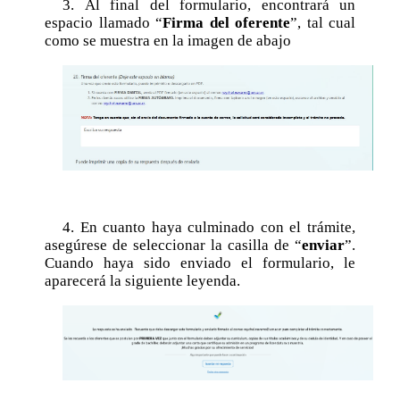
3. Al final del formulario, encontrará un
espacio llamado “
Firma del oferente
”, tal cual
Posgrado
como se muestra en la imagen de abajo
Sistema de Estudios de Posgrado
Contactos
Documentos
Astrofísica
Ciencias de la Atmosfera
Física
4. En cuanto haya culminado con el trámite,
Física Médica
asegúrese de seleccionar la casilla de “
enviar
”.
Hidrología
Cuando haya sido enviado el formulario, le
aparecerá la siguiente leyenda.