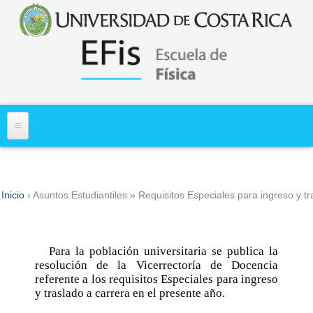
Acerca de
Inicio
›
Asuntos Estudiantiles
» Requisitos Especiales para ingreso y tr
Usted está aquí
Misión y Visión
Primer Ingreso
Historia
Información
Asuntos Estudiantiles
Para la población universitaria se publica la
¿Dónde Estamos?
Diagnóstico de los Aprendizajes en Matemática
resolución de la Vicerrectoría de Docencia
Cartas al Estudiante
Asuntos Administrativos
(DiMa)
referente a los requisitos Especiales para ingreso
Requisitos Especiales para ingreso y traslado a
Personal
Normativa de Interes Administrativo y Docente
Centros de Investigación
y traslado a carrera en el presente año.
carrera
Docentes