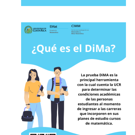
Posgrado
Sistema de Estudios de Posgrado
Contactos
Documentos
Astrofísica
Ciencias de la Atmosfera
Física
Física Médica
Hidrología