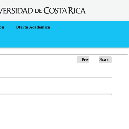
ión
Oferta Académica
« Prev
Next »