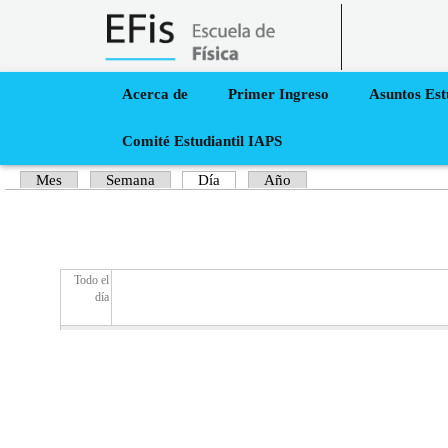
Acerca de
Primer Ingreso
Asuntos Est
Inicio
›
Calendario
inicio
Comité Estudiantil IAPS
Usted está aquí
Mes
Semana
Día
(solapa activa)
Año
Solapas principales
Todo el
día